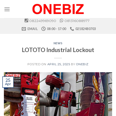
Skip
to
content
082249969090
081316088977
EMAIL
08:00 - 17:00
02182480703
NEWS
LOTOTO Industrial Lockout
POSTED ON
APRIL 25, 2025
BY
ONEBIZ
25
Apr