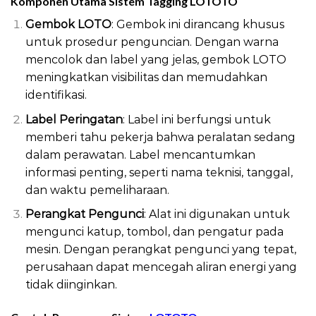
Komponen Utama Sistem Tagging LOTOTO
Gembok LOTO
: Gembok ini dirancang khusus
untuk prosedur penguncian. Dengan warna
mencolok dan label yang jelas, gembok LOTO
meningkatkan visibilitas dan memudahkan
identifikasi.
Label Peringatan
: Label ini berfungsi untuk
memberi tahu pekerja bahwa peralatan sedang
dalam perawatan. Label mencantumkan
informasi penting, seperti nama teknisi, tanggal,
dan waktu pemeliharaan.
Perangkat Pengunci
: Alat ini digunakan untuk
mengunci katup, tombol, dan pengatur pada
mesin. Dengan perangkat pengunci yang tepat,
perusahaan dapat mencegah aliran energi yang
tidak diinginkan.