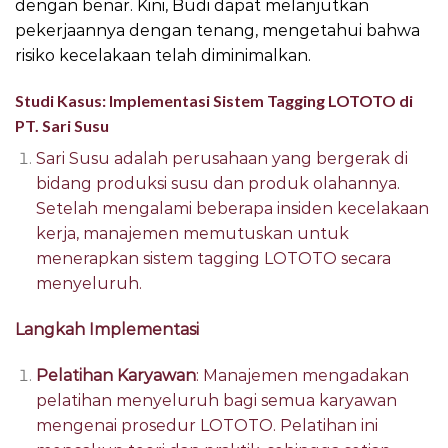
dengan benar. Kini, Budi dapat melanjutkan
pekerjaannya dengan tenang, mengetahui bahwa
risiko kecelakaan telah diminimalkan.
Studi Kasus: Implementasi Sistem Tagging LOTOTO di
PT. Sari Susu
Sari Susu adalah perusahaan yang bergerak di
bidang produksi susu dan produk olahannya.
Setelah mengalami beberapa insiden kecelakaan
kerja, manajemen memutuskan untuk
menerapkan sistem tagging LOTOTO secara
menyeluruh.
Langkah Implementasi
Pelatihan Karyawan
: Manajemen mengadakan
pelatihan menyeluruh bagi semua karyawan
mengenai prosedur LOTOTO. Pelatihan ini