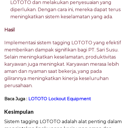
LOTOTO dan melakukan penyesuaian yang
diperlukan. Dengan cara ini, mereka dapat terus
meningkatkan sistem keselamatan yang ada.
Hasil
Implementasi sistem tagging LOTOTO yang efektif
memberikan dampak signifikan bagi PT. Sari Susu.
Selain meningkatkan keselamatan, produktivitas
karyawan juga meningkat. Karyawan merasa lebih
aman dan nyaman saat bekerja, yang pada
gilirannya meningkatkan kinerja keseluruhan
perusahaan.
Baca Juga :
LOTOTO Lockout Equipment
Kesimpulan
Sistem tagging LOTOTO adalah alat penting dalam