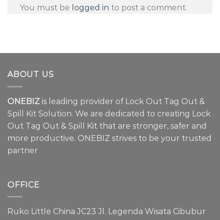
You must be
logged in
to post a comment.
ABOUT US
ONEBIZ
is leading provider of Lock Out Tag Out &
Spill Kit Solution. We are dedicated to creating Lock
Out Tag Out & Spill Kit that are stronger, safer and
more productive. ONEBIZ strives to be your trusted
partner
OFFICE
Ruko Little China JC23 Jl. Legenda Wisata Cibubur