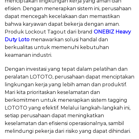
menciptakan lingkungan kerja yang aman dan
efisien. Dengan menerapkan sistem ini, perusahaan
dapat mencegah kecelakaan dan memastikan
bahwa karyawan dapat bekerja dengan aman.
Produk Lockout Tagout dari brand
ONEBIZ Heavy
Duty Loto
menawarkan solusi handal dan
berkualitas untuk memenuhi kebutuhan
keamanan industri.
Dengan investasi yang tepat dalam pelatihan dan
peralatan LOTOTO, perusahaan dapat menciptakan
lingkungan kerja yang lebih aman dan produktif.
Mari kita prioritaskan keselamatan dan
berkomitmen untuk menerapkan sistem tagging
LOTOTO yang efektif. Melalui langkah-langkah ini,
setiap perusahaan dapat meningkatkan
keselamatan dan efisiensi operasionalnya, sambil
melindungi pekerja dari risiko yang dapat dihindari.