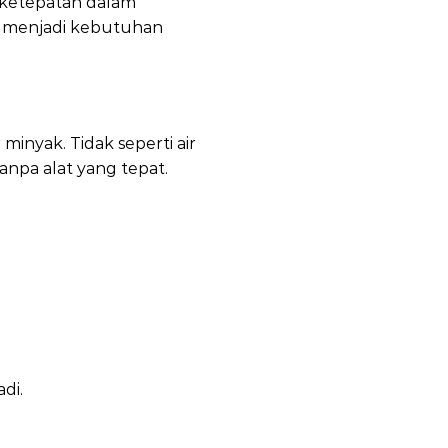
n ketepatan dalam
menjadi kebutuhan
inyak. Tidak seperti air
tanpa alat yang tepat.
di.
 Spill Kit