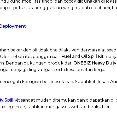
ndukung mobilitas tinggi dan cocok digunakan di lokasi 
erdapat petunjuk penggunaan yang mudah dipahami, 
d Deployment
d Oil Spill Kit
n bakar dan oli tidak bisa dilakukan dengan alat sead
. Oleh sebab itu, penggunaan
Fuel and Oil Spill Kit
menjad
rn. Dengan dukungan produk dari
ONEBIZ Heavy Duty S
 juga menjaga lingkungan serta keselamatan kerja.
a mencegah kerugian besar esok hari. Sudahkah lokasi An
 Spill Kit
sangat mudah ditemukan dan didapatkan di p
raining (Free) silahkan mengakses website berikut ini :