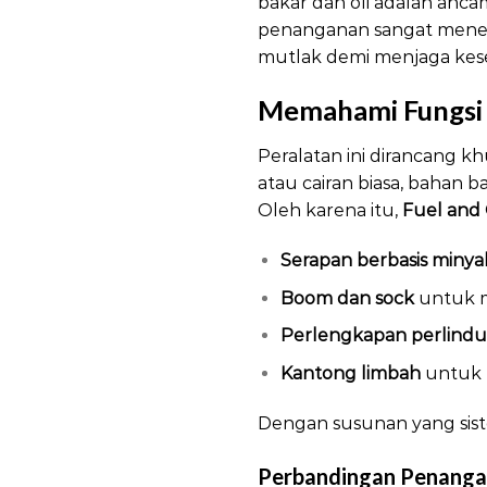
bakar dan oli adalah ancam
penanganan sangat menen
mutlak demi menjaga ke
Memahami Fungsi 
Peralatan ini dirancang k
atau cairan biasa, bahan ba
Oleh karena itu,
Fuel and O
Serapan berbasis minya
Boom dan sock
untuk m
Perlengkapan perlindu
Kantong limbah
untuk 
Dengan susunan yang sistem
Perbandingan Penangan