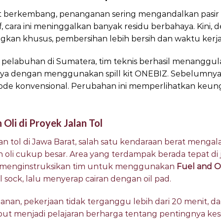
kit berkembang, penanganan sering mengandalkan pasir
f, cara ini meninggalkan banyak residu berbahaya. Kini, 
an khusus, pembersihan lebih bersih dan waktu kerja l
h pelabuhan di Sumatera, tim teknis berhasil menanggu
nya dengan menggunakan spill kit ONEBIZ. Sebelumny
de konvensional. Perubahan ini memperlihatkan keungg
Oli di Proyek Jalan Tol
tol di Jawa Barat, salah satu kendaraan berat mengal
i cukup besar. Area yang terdampak berada tepat di jal
r menginstruksikan tim untuk menggunakan
Fuel and Oil
 sock, lalu menyerap cairan dengan oil pad.
an, pekerjaan tidak terganggu lebih dari 20 menit, da
rsebut menjadi pelajaran berharga tentang pentingnya ke