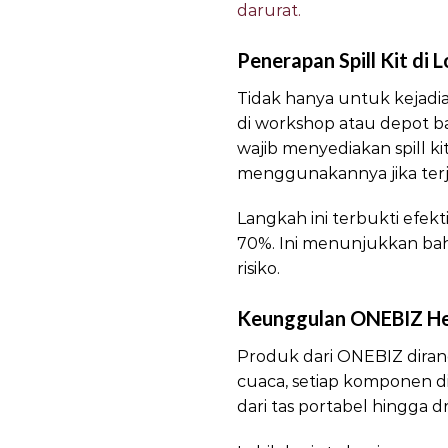
darurat.
Penerapan Spill Kit di L
Tidak hanya untuk kejadian
di workshop atau depot ba
wajib menyediakan spill ki
menggunakannya jika terj
Langkah ini terbukti efek
70%. Ini menunjukkan bahwa
risiko.
Keunggulan ONEBIZ Hea
Produk dari ONEBIZ dira
cuaca, setiap komponen diu
dari tas portabel hingga 