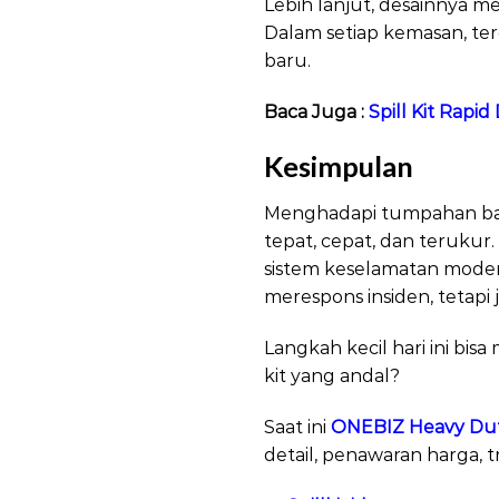
Lebih lanjut, desainnya me
Dalam setiap kemasan, t
baru.
Baca Juga :
Spill Kit Rapi
Kesimpulan
Fuel an
Menghadapi tumpahan baha
tepat, cepat, dan terukur
sistem keselamatan mode
merespons insiden, tetapi
Langkah kecil hari ini bis
kit yang andal?
Saat ini
ONEBIZ Heavy Duty
detail, penawaran harga, t