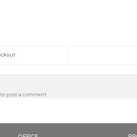
ockout
to post a comment.
OFFICE
PR