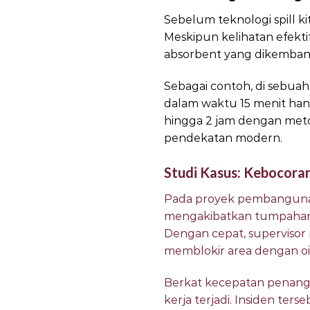
Sebelum teknologi spill 
Meskipun kelihatan efekti
absorbent yang dikembangk
Sebagai contoh, di sebua
dalam waktu 15 menit ha
hingga 2 jam dengan meto
pendekatan modern.
Studi Kasus: Kebocoran 
Pada proyek pembangunan 
mengakibatkan tumpahan ol
Dengan cepat, superviso
memblokir area dengan oil
Berkat kecepatan penangan
kerja terjadi. Insiden te