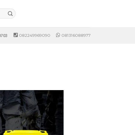
082249969090
081316088977
0703