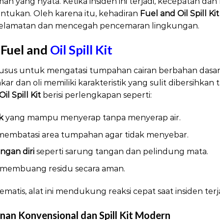
an yang nyata. Ketika insiden ini terjadi, kecepatan da
tukan. Oleh karena itu, kehadiran
Fuel and Oil Spill Kit
selamatan dan mencegah pencemaran lingkungan.
Fuel and
Oil Spill Kit
husus untuk mengatasi tumpahan cairan berbahan dasar m
kar dan oli memiliki karakteristik yang sulit dibersihkan 
il Spill Kit
berisi perlengkapan seperti:
k
yang mampu menyerap tanpa menyerap air.
embatasi area tumpahan agar tidak menyebar.
ngan diri
seperti sarung tangan dan pelindung mata.
membuang residu secara aman.
atis, alat ini mendukung reaksi cepat saat insiden terja
an Konvensional dan Spill Kit Modern
Fuel and Oil