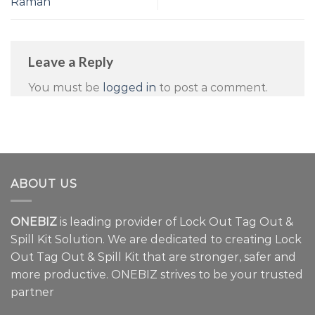
Ramah
Leave a Reply
You must be
logged in
to post a comment.
ABOUT US
ONEBIZ
is leading provider of Lock Out Tag Out &
Spill Kit Solution. We are dedicated to creating Lock
Out Tag Out & Spill Kit that are stronger, safer and
more productive. ONEBIZ strives to be your trusted
partner