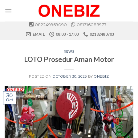
Skip
to
content
082249969090
081316088977
EMAIL
08:00 - 17:00
02182480703
NEWS
LOTO Prosedur Aman Motor
POSTED ON
OCTOBER 30, 2025
BY
ONEBIZ
30
Oct