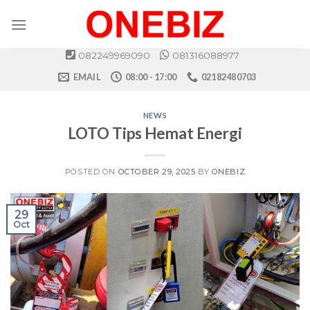
Skip
to
content
082249969090
081316088977
EMAIL
08:00 - 17:00
02182480703
NEWS
LOTO Tips Hemat Energi
POSTED ON
OCTOBER 29, 2025
BY
ONEBIZ
29
Oct