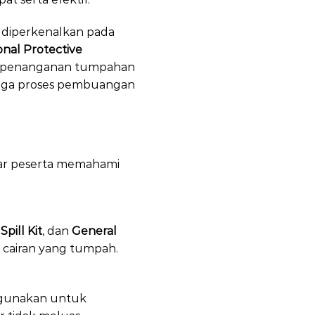
a diperkenalkan pada
onal Protective
asi penanganan tumpahan
hingga proses pembuangan
gar peserta memahami
pill Kit
, dan
General
s cairan yang tumpah.
gunakan untuk