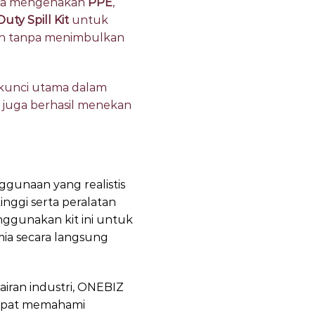
reka mengenakan
PPE
,
ty Spill Kit
untuk
kan tanpa menimbulkan
kunci utama dalam
juga berhasil menekan
unaan yang realistis
inggi serta peralatan
nggunakan kit ini untuk
ia secara langsung
airan industri, ONEBIZ
 dapat memahami