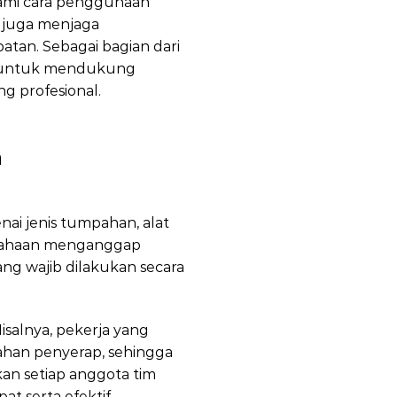
hami cara penggunaan
 juga menjaga
atan. Sebagai bagian dari
 untuk mendukung
g profesional.
Training
a
Training
i jenis tumpahan, alat
usahaan menganggap
ang wajib dilakukan secara
isalnya, pekerja yang
bahan penyerap, sehingga
an setiap anggota tim
t serta efektif.