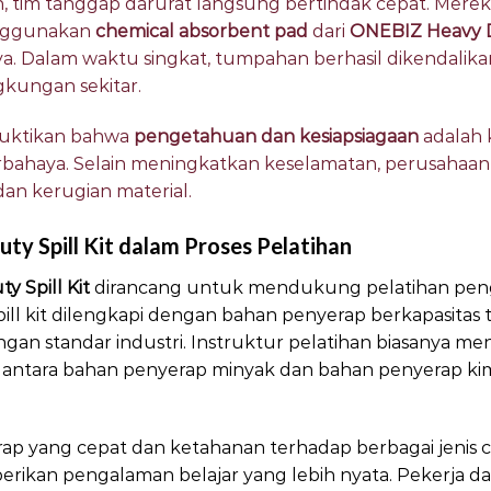
, tim tanggap darurat langsung bertindak cepat. Me
enggunakan
chemical absorbent pad
dari
ONEBIZ Heavy Du
a. Dalam waktu singkat, tumpahan berhasil dikendali
gkungan sekitar.
buktikan bahwa
pengetahuan dan kesiapsiagaan
adalah 
ahaya. Selain meningkatkan keselamatan, perusahaan 
dan kerugian material.
y Spill Kit dalam Proses Pelatihan
 Spill Kit
dirancang untuk mendukung pelatihan pengg
spill kit dilengkapi dengan bahan penyerap berkapasitas t
gan standar industri. Instruktur pelatihan biasanya me
ntara bahan penyerap minyak dan bahan penyerap kim
erap yang cepat dan ketahanan terhadap berbagai jenis c
berikan pengalaman belajar yang lebih nyata. Pekerja