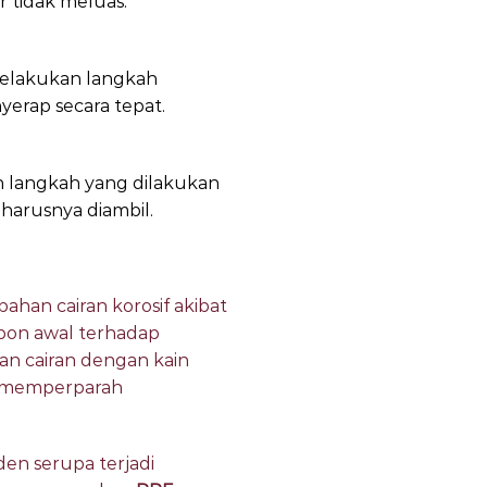
 tidak meluas.
 melakukan langkah
erap secara tepat.
an langkah yang dilakukan
harusnya diambil.
han cairan korosif akibat
pon awal terhadap
an cairan dengan kain
an memperparah
iden serupa terjadi