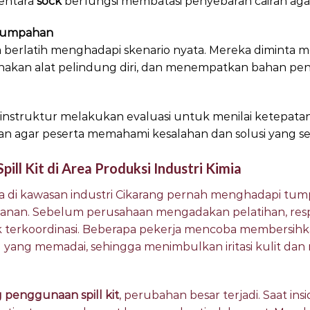
entara
sock
berfungsi membatasi penyebaran cairan agar
 Tumpahan
ta berlatih menghadapi skenario nyata. Mereka diminta
an alat pelindung diri, dan menempatkan bahan peny
i, instruktur melakukan evaluasi untuk menilai ketepat
ukan agar peserta memahami kesalahan dan solusi yang se
pill Kit di Area Produksi Industri Kimia
 di kawasan industri Cikarang pernah menghadapi tumpa
nan. Sebelum perusahaan mengadakan pelatihan, res
ak terkoordinasi. Beberapa pekerja mencoba membersihk
ng yang memadai, sehingga menimbulkan iritasi kulit d
g penggunaan spill kit
, perubahan besar terjadi. Saat ins