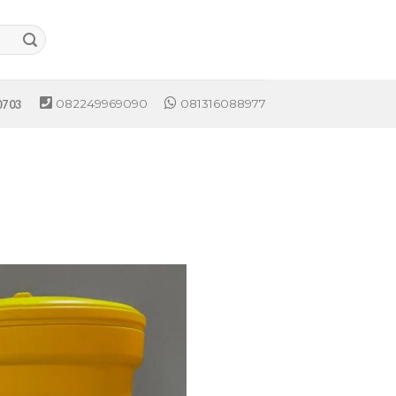
082249969090
081316088977
0703