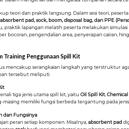
up teori dan praktik langsung. Dalam sesi teori, pesert
absorbent pad, sock, boom, disposal bag, dan PPE (Pers
tu, praktik lapangan melatih peserta melakukan simul
umber bocoran, pengendalian area, penyerapan cairan, 
 Training Penggunaan Spill Kit
arus mencakup serangkaian langkah yang terstruktur a
pan tersebut meliputi:
it
ali tiga jenis utama spill kit, yaitu
Oil Spill Kit
,
Chemical S
ng-masing memiliki fungsi berbeda tergantung pada jeni
dan Fungsinya
jari peran setiap komponen. Misalnya,
absorbent pad
di