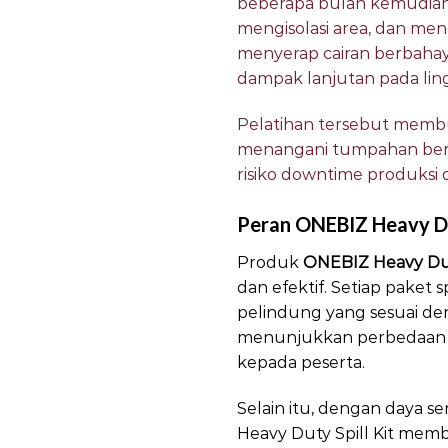
beberapa bulan kemudian
mengisolasi area, dan m
menyerap cairan berbahay
dampak lanjutan pada lin
Pelatihan tersebut mem
menangani tumpahan berb
risiko downtime produksi 
Peran ONEBIZ Heavy Dut
Produk
ONEBIZ Heavy Duty
dan efektif. Setiap paket 
pelindung yang sesuai den
menunjukkan perbedaan a
kepada peserta.
Selain itu, dengan daya s
Heavy Duty Spill Kit mem