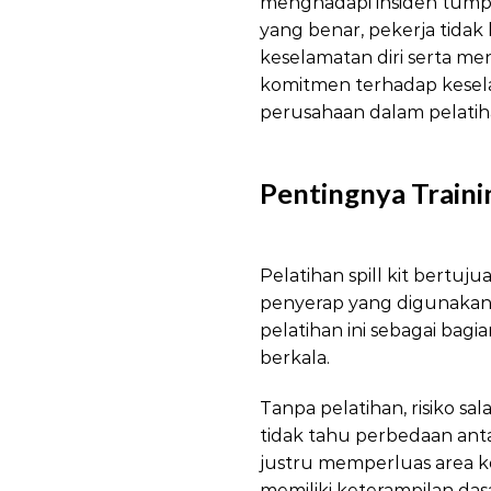
menghadapi insiden tump
yang benar, pekerja tida
keselamatan diri serta me
komitmen terhadap kesela
perusahaan dalam pelati
Penggunaan Spillkit
Pentingnya Train
Penggunaan Spillk
Pelatihan spill kit bert
penyerap yang digunakan
pelatihan ini sebagai bag
berkala.
Tanpa pelatihan, risiko s
tidak tahu perbedaan ant
justru memperluas area ko
memiliki keterampilan das