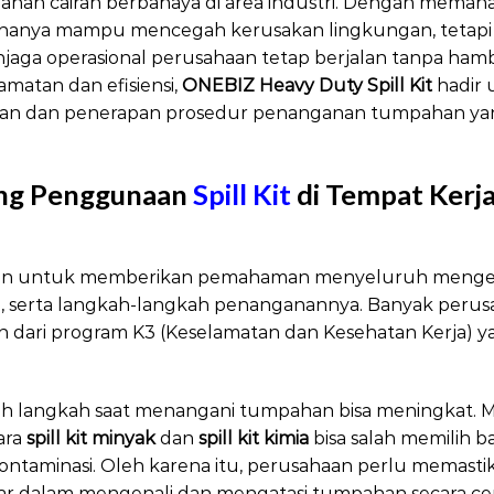
ahan cairan berbahaya di area industri. Dengan mema
k hanya mampu mencegah kerusakan lingkungan, tetapi
njaga operasional perusahaan tetap berjalan tanpa hamb
matan dan efisiensi,
ONEBIZ Heavy Duty Spill Kit
hadir
han dan penerapan prosedur penanganan tumpahan yan
ing Penggunaan
Spill Kit
di Tempat Kerj
it
ujuan untuk memberikan pemahaman menyeluruh mengena
, serta langkah-langkah penanganannya. Banyak per
ian dari program K3 (Keselamatan dan Kesehatan Kerja) y
alah langkah saat menangani tumpahan bisa meningkat. M
ara
spill kit minyak
dan
spill kit kimia
bisa salah memilih 
ntaminasi. Oleh karena itu, perusahaan perlu memastik
ar dalam mengenali dan mengatasi tumpahan secara cepa