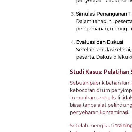
penyerapan cepat, sem
Simulasi Penanganan
Dalam tahap ini, peser
pengamanan, menggunak
Evaluasi dan Diskusi
Setelah simulasi selesa
peserta. Diskusi dilak
Studi Kasus: Pelatihan S
Sebuah pabrik bahan kimia
kebocoran drum penyimpa
tumpahan sering kali tid
biasa tanpa alat pelindu
penyebaran kontaminasi.
Setelah mengikuti
trainin