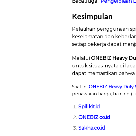
Baca Juga :
Pengelolaan 
Kesimpulan
Pelatihan penggunaan spil
keselamatan dan keberlan
setiap pekerja dapat men
Melalui
ONEBIZ Heavy Duty
untuk situasi nyata di la
dapat memastikan bahwa s
Saat ini
ONEBIZ Heavy Duty Sp
penawaran harga, training (F
Spillkit.id
ONEBIZ.co.id
Sakha.co.id