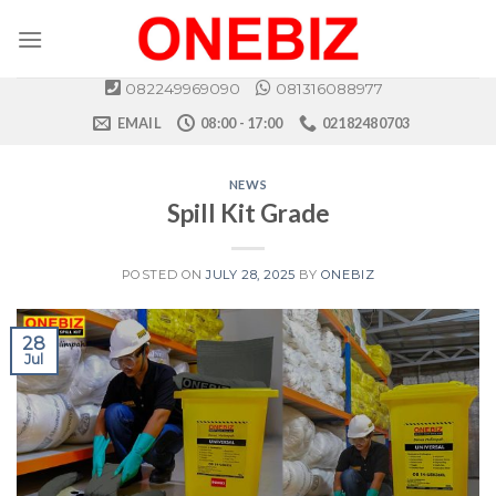
Skip
to
content
082249969090
081316088977
EMAIL
08:00 - 17:00
02182480703
NEWS
Spill Kit Grade
POSTED ON
JULY 28, 2025
BY
ONEBIZ
28
Jul