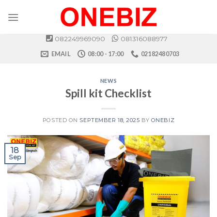
Skip
to
content
082249969090
081316088977
EMAIL
08:00 - 17:00
02182480703
NEWS
Spill kit Checklist
POSTED ON
SEPTEMBER 18, 2025
BY
ONEBIZ
18
Sep