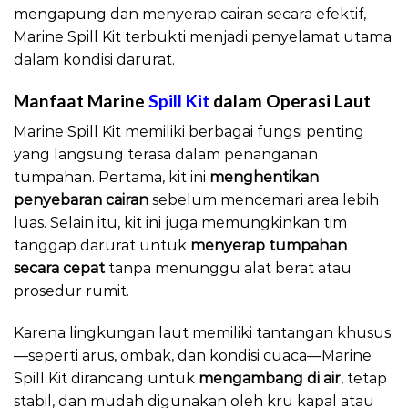
mengapung dan menyerap cairan secara efektif,
Marine Spill Kit terbukti menjadi penyelamat utama
dalam kondisi darurat.
Manfaat Marine
Spill Kit
dalam Operasi Laut
Marine Spill Kit memiliki berbagai fungsi penting
yang langsung terasa dalam penanganan
tumpahan. Pertama, kit ini
menghentikan
penyebaran cairan
sebelum mencemari area lebih
luas. Selain itu, kit ini juga memungkinkan tim
tanggap darurat untuk
menyerap tumpahan
secara cepat
tanpa menunggu alat berat atau
prosedur rumit.
Karena lingkungan laut memiliki tantangan khusus
—seperti arus, ombak, dan kondisi cuaca—Marine
Spill Kit dirancang untuk
mengambang di air
, tetap
stabil, dan mudah digunakan oleh kru kapal atau