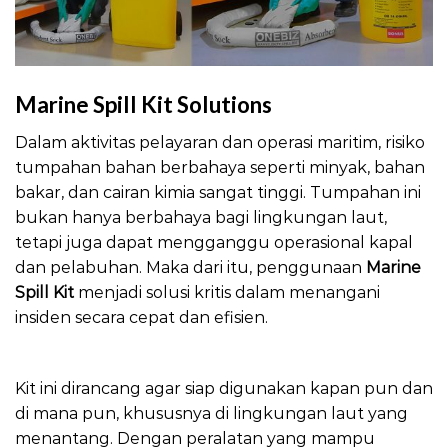
Marine Spill Kit Solutions
Dalam aktivitas pelayaran dan operasi maritim, risiko
tumpahan bahan berbahaya seperti minyak, bahan
bakar, dan cairan kimia sangat tinggi. Tumpahan ini
bukan hanya berbahaya bagi lingkungan laut,
tetapi juga dapat mengganggu operasional kapal
dan pelabuhan. Maka dari itu, penggunaan
Marine
Spill Kit
menjadi solusi kritis dalam menangani
insiden secara cepat dan efisien.
Marine Spill Kit
Solutions
Kit ini dirancang agar siap digunakan kapan pun dan
di mana pun, khususnya di lingkungan laut yang
menantang. Dengan peralatan yang mampu