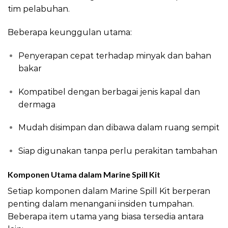
tim pelabuhan.
Beberapa keunggulan utama:
Penyerapan cepat terhadap minyak dan bahan
bakar
Kompatibel dengan berbagai jenis kapal dan
dermaga
Mudah disimpan dan dibawa dalam ruang sempit
Siap digunakan tanpa perlu perakitan tambahan
Komponen Utama dalam Marine Spill Kit
Setiap komponen dalam Marine Spill Kit berperan
penting dalam menangani insiden tumpahan.
Beberapa item utama yang biasa tersedia antara