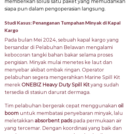
memberikan solusi satu paket yang memudahkan
siapa pun dalam pengoperasian langsung.
Studi Kasus: Penanganan Tumpahan Minyak di Kapal
Kargo
Pada bulan Mei 2024, sebuah kapal kargo yang
bersandar di Pelabuhan Belawan mengalami
kebocoran tangki bahan bakar selama proses
pengisian. Minyak mulai menetes ke laut dan
menyebar akibat ombak ringan. Operator
pelabuhan segera mengerahkan Marine Spill Kit
merek
ONEBIZ Heavy Duty Spill Kit
yang sudah
tersedia di stasiun darurat dermaga.
Tim pelabuhan bergerak cepat menggunakan
oil
boom
untuk membatasi penyebaran minyak, lalu
meletakkan
absorbent pads
pada permukaan air
yang tercemar. Dengan koordinasi yang baik dan