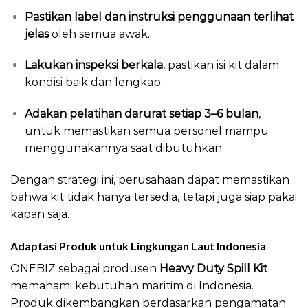
Pastikan label dan instruksi penggunaan terlihat
jelas
oleh semua awak.
Lakukan inspeksi berkala
, pastikan isi kit dalam
kondisi baik dan lengkap.
Adakan pelatihan darurat setiap 3–6 bulan
,
untuk memastikan semua personel mampu
menggunakannya saat dibutuhkan.
Dengan strategi ini, perusahaan dapat memastikan
bahwa kit tidak hanya tersedia, tetapi juga siap pakai
kapan saja.
Adaptasi Produk untuk Lingkungan Laut Indonesia
ONEBIZ sebagai produsen
Heavy Duty Spill Kit
memahami kebutuhan maritim di Indonesia.
Produk dikembangkan berdasarkan pengamatan