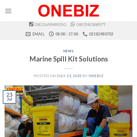
Skip
to
content
082249969090
081316088977
EMAIL
08:00 - 17:00
02182480703
NEWS
Marine Spill Kit Solutions
POSTED ON
JULY 23, 2025
BY
ONEBIZ
23
Jul