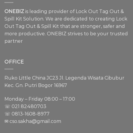
ONEBIZ
is leading provider of Lock Out Tag Out &
Spill Kit Solution. We are dedicated to creating Lock
Out Tag Out & Spill Kit that are stronger, safer and
more productive. ONEBIZ strives to be your trusted
partner
OFFICE
Ruko Little China JC23 Jl. Legenda Wisata Cibubur
Kec. Gn. Putri Bogor 16967
Monday – Friday 08:00 – 17:00
☏ 021
82480703
☏ 0813-1608-8977
✉ cso.sakha@gmail.com