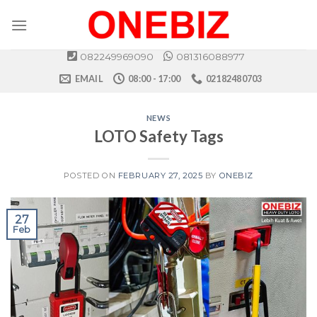
Skip
to
content
082249969090
081316088977
EMAIL
08:00 - 17:00
02182480703
NEWS
LOTO Safety Tags
POSTED ON
FEBRUARY 27, 2025
BY
ONEBIZ
27
Feb