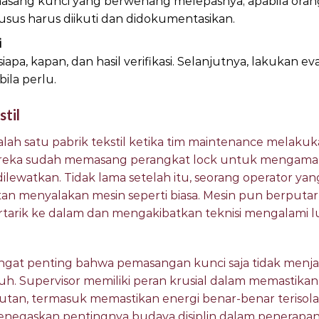
sang kunci yang berwenang melepasnya; apabila orang 
sus harus diikuti dan didokumentasikan.
i
pa, kapan, dan hasil verifikasi. Selanjutnya, lakukan ev
ila perlu.
stil
 salah satu pabrik tekstil ketika tim maintenance mela
reka sudah memasang perangkat lock untuk mengaman
dilewatkan. Tidak lama setelah itu, seorang operator ya
n menyalakan mesin seperti biasa. Mesin pun berputar s
tarik ke dalam dan mengakibatkan teknisi mengalami l
gingat penting bahwa pemasangan kunci saja tidak menj
ruh. Supervisor memiliki peran krusial dalam memastikan
rutan, termasuk memastikan energi benar-benar terisol
 menegaskan pentingnya budaya disiplin dalam penera