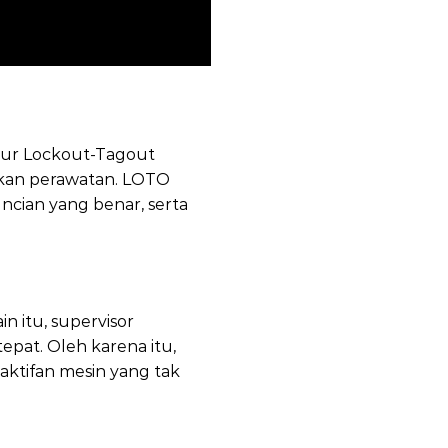
dur Lockout-Tagout
kukan perawatan. LOTO
cian yang benar, serta
 itu, supervisor
pat. Oleh karena itu,
ktifan mesin yang tak
3