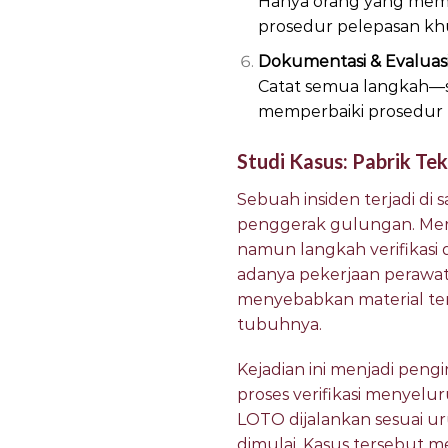
Hanya orang yang mema
prosedur pelepasan khu
Dokumentasi & Evaluas
Catat semua langkah—sia
memperbaiki prosedur b
Studi Kasus: Pabrik Tek
Sebuah insiden terjadi di
penggerak gulungan. Me
namun langkah verifikasi 
adanya pekerjaan perawata
menyebabkan material ter
tubuhnya.
Kejadian ini menjadi pen
proses verifikasi menyelu
LOTO dijalankan sesuai u
dimulai. Kasus tersebut