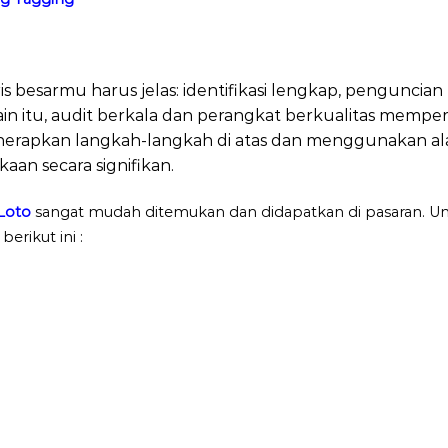
Panduan Supervisor K3
is besarmu harus jelas: identifikasi lengkap, penguncian b
ain itu, audit berkala dan perangkat berkualitas mempe
erapkan langkah-langkah di atas dan menggunakan ala
aan secara signifikan.
Loto
sangat mudah ditemukan dan didapatkan di pasaran. Untu
erikut ini :