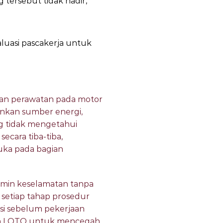
tersebut tidak hadir,
aluasi pascakerja untuk
kukan perawatan pada motor
kan sumber energi,
ng tidak mengetahui
ecara tiba-tiba,
uka pada bagian
amin keselamatan tanpa
 setiap tahap prosedur
asi sebelum pekerjaan
pan LOTO untuk mencegah