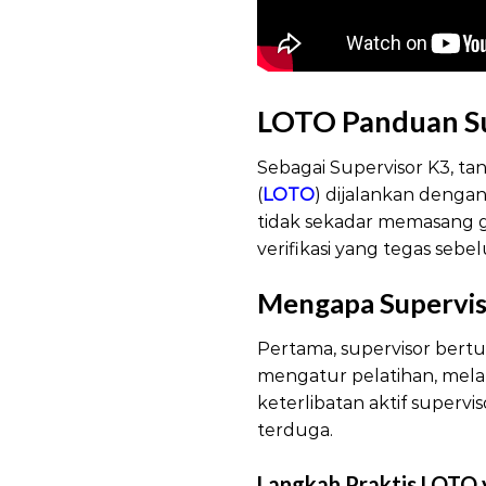
LOTO Panduan Su
Sebagai Supervisor K3, t
(
LOTO
) dijalankan denga
tidak sekadar memasang g
verifikasi yang tegas seb
Mengapa Supervi
Pertama, supervisor bertu
mengatur pelatihan, mela
keterlibatan aktif super
terduga.
Langkah Praktis LOTO 