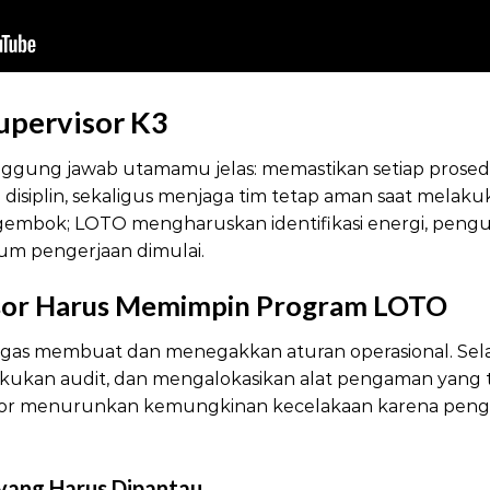
pervisor K3
anggung jawab utamamu jelas: memastikan setiap prose
n disiplin, sekaligus menjaga tim tetap aman saat mela
embok; LOTO mengharuskan identifikasi energi, pengun
elum pengerjaan dimulai.
LOTO Panduan Supervisor K3
sor Harus Memimpin Program LOTO
gas membuat dan menegakkan aturan operasional. Selain
kukan audit, dan mengalokasikan alat pengaman yang te
visor menurunkan kemungkinan kecelakaan karena penga
yang Harus Dipantau
LOTO Panduan Supervisor K