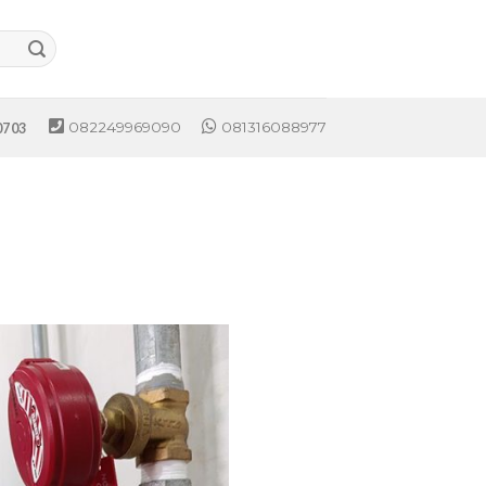
082249969090
081316088977
0703