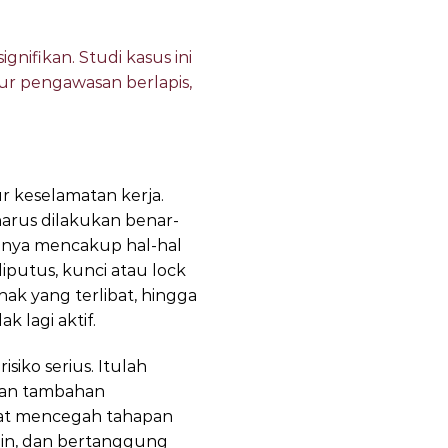
gnifikan. Studi kasus ini
ur pengawasan berlapis,
r keselamatan kerja.
arus dilakukan benar-
amnya mencakup hal-hal
putus, kunci atau lock
ak yang terlibat, hingga
 lagi aktif.
siko serius. Itulah
isan tambahan
pat mencegah tahapan
lin, dan bertanggung