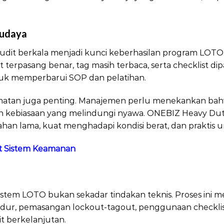
Budaya
LOTO Panduan Pemasangan Lock
udit berkala menjadi kunci keberhasilan program LOTO.
erpasang benar, tag masih terbaca, serta checklist dipak
k memperbarui SOP dan pelatihan.
lamatan juga penting. Manajemen perlu menekankan b
kan kebiasaan yang melindungi nyawa. ONEBIZ Heavy 
tahan lama, kuat menghadapi kondisi berat, dan praktis 
 Sistem Keamanan
Panduan Pemasangan Lock
tem LOTO bukan sekadar tindakan teknis. Proses ini me
dur, pemasangan lockout-tagout, penggunaan checklist,
t berkelanjutan.