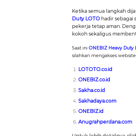
Ketika semua langkah dijal
Duty LOTO
hadir sebagai 
pekerja tetap aman. Deng
kokoh sekaligus membent
Saat ini
ONEBIZ Heavy Duty 
silahkan mengakses website b
LOTOTO.co.id
ONEBIZ.co.id
Sakha.co.id
Sakhadaya.com
ONEBIZ.id
Anugrahperdana.com
Untuk lebih detailnya, s