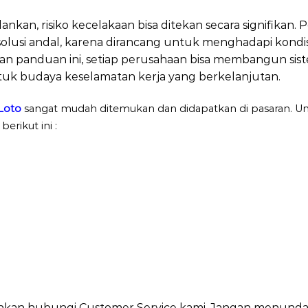
ankan, risiko kecelakaan bisa ditekan secara signifikan.
solusi andal, karena dirancang untuk menghadapi kond
an panduan ini, setiap perusahaan bisa membangun sis
uk budaya keselamatan kerja yang berkelanjutan.
Loto
sangat mudah ditemukan dan didapatkan di pasaran. Untu
erikut ini :
ilahkan hubungi Customer Service kami, Jangan menund