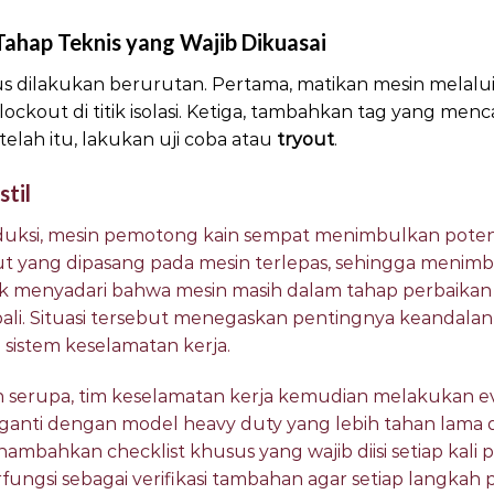
ahap Teknis yang Wajib Dikuasai
 dilakukan berurutan. Pertama, matikan mesin melalui 
ockout di titik isolasi. Ketiga, tambahkan tag yang men
elah itu, lakukan uji coba atau
tryout
.
stil
uksi, mesin pemotong kain sempat menimbulkan potens
gout yang dipasang pada mesin terlepas, sehingga meni
dak menyadari bahwa mesin masih dalam tahap perbaikan
i. Situasi tersebut menegaskan pentingnya keandalan
 sistem keselamatan kerja.
serupa, tim keselamatan kerja kemudian melakukan ev
anti dengan model heavy duty yang lebih tahan lama d
nambahkan checklist khusus yang wajib diisi setiap kali
erfungsi sebagai verifikasi tambahan agar setiap langkah