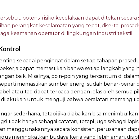
ersebut, potensi risiko kecelakaan dapat ditekan secara si
an perangkat keselamatan yang tepat, disertai prosed
ga keamanan operator di lingkungan industri tekstil.
 Kontrol
penting sebagai pengingat dalam setiap tahapan prosedu
 pekerja dapat memastikan bahwa setiap langkah yang h
engan baik. Misalnya, poin-poin yang tercantum di dal
seperti memastikan sumber energi sudah benar-benar di
bel atau tag dapat terbaca dengan jelas oleh semua pih
 dilakukan untuk menguji bahwa peralatan memang tidak
ngar sederhana, tetapi jika diabaikan bisa menimbulkan ri
si tidak hanya sebagai catatan, tetapi juga sebagai lap
ngan menggunakannya secara konsisten, perusahaan da
igus meningkatkan budaya kerja yang lebih aman, disip