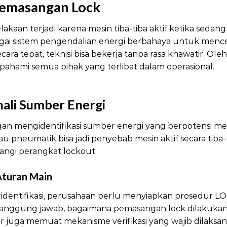
emasangan Lock
akaan terjadi karena mesin tiba-tiba aktif ketika sedang
agai sistem pengendalian energi berbahaya untuk menc
ra tepat, teknisi bisa bekerja tanpa rasa khawatir. Ole
pahami semua pihak yang terlibat dalam operasional.
L
nali Sumber Energi
LOTO Panduan Pema
gan mengidentifikasi sumber energi yang berpotensi me
 atau pneumatik bisa jadi penyebab mesin aktif secara tiba
asangi perangkat lockout.
Aturan Main
LOTO Panduan Pemasangan Lock
identifikasi, perusahaan perlu menyiapkan prosedur LO
anggung jawab, bagaimana pemasangan lock dilakukan,
dur juga memuat mekanisme verifikasi yang wajib dilaksa