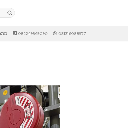
082249969090
081316088977
0703