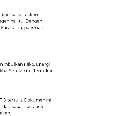
 diperbaiki. Lockout
egah hal itu. Dengan
h karena itu, panduan
OTO Panduan
sangan Lock
nimbulkan risiko. Energi
-tiba. Setelah itu, tentukan
TO tertulis. Dokumen ini
 dan kapan lock boleh
nakan.