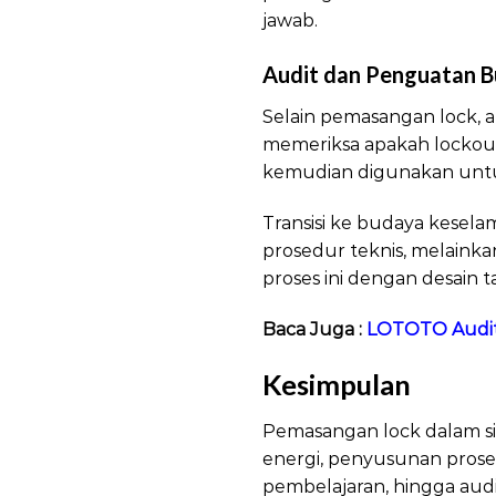
jawab.
Audit dan Penguatan 
Selain pemasangan lock, a
memeriksa apakah lockout t
kemudian digunakan untu
Transisi ke budaya kese
prosedur teknis, melain
proses ini dengan desain 
Baca Juga :
LOTOTO Audit
Kesimpulan
LOTO 
Pemasangan lock dalam sis
energi, penyusunan prose
pembelajaran, hingga audi