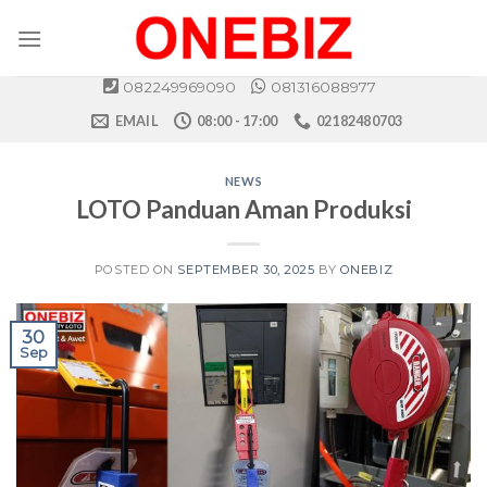
Skip
to
content
082249969090
081316088977
EMAIL
08:00 - 17:00
02182480703
NEWS
LOTO Panduan Aman Produksi
POSTED ON
SEPTEMBER 30, 2025
BY
ONEBIZ
30
Sep