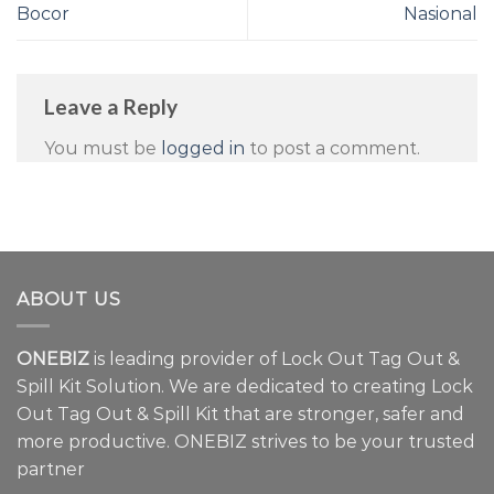
Bocor
Nasional
Leave a Reply
You must be
logged in
to post a comment.
ABOUT US
ONEBIZ
is leading provider of Lock Out Tag Out &
Spill Kit Solution. We are dedicated to creating Lock
Out Tag Out & Spill Kit that are stronger, safer and
more productive. ONEBIZ strives to be your trusted
partner