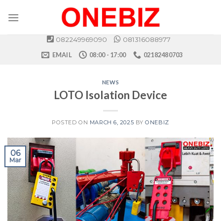
Skip
to
content
082249969090
081316088977
EMAIL
08:00 - 17:00
02182480703
NEWS
LOTO Isolation Device
POSTED ON
MARCH 6, 2025
BY
ONEBIZ
06
Mar