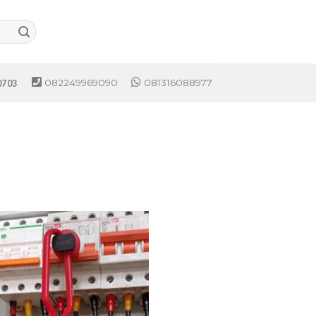
082249969090
081316088977
0703