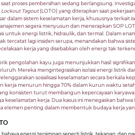
f saat proses pembersihan sedang berlangsung. Investi
r
Lockout Tagout
(LOTO) yang diterapkan saat pekerjaan 
r dalam sistem keselamatan kerja, khususnya terkait iso
 manajemen segera menyusun dan menerapkan SOP LOT
 untuk energi listrik, hidraulik, dan termal. Dalam ena
dak tercatat lagi insiden serupa, menandakan bahwa sist
akaan kerja yang disebabkan oleh energi tak terkend
brik pengolahan kayu juga menunjukkan hasil signifika
uruh. Mereka mengintegrasikan isolasi energi listrik 
elenggarakan sosialisasi keselamatan secara berkala ke
en kerja menurun hingga 70% dalam kurun waktu setahun
ang konsisten turut membangun kepercayaan karyaw
a keselamatan kerja. Dua kasus ini menegaskan bahw
juga elemen penting dalam membentuk budaya kerja yan
OTO
 bahaya energi tersimpan seperti listrik, tekanan, dan 