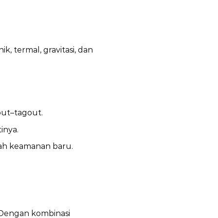
k, termal, gravitasi, dan
ut–tagout.
inya.
ah keamanan baru.
. Dengan kombinasi