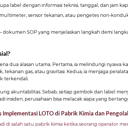
upa label dengan informasi teknisi, tanggal, dan jam kap
 multimeter, sensor tekanan, atau pengetes non-kondu
– dokumen SOP yang menjelaskan langkah demi langk
ial?
ena dua alasan utama. Pertama, ia melindungi nyawa ka
k, tekanan gas, atau gravitasi. Kedua, ia menjaga peralat
k terkendali.
ng akuntabilitas. Sebab, setiap gembok dan label menye
jadi insiden, perusahaan bisa melacak siapa yang bertan
as Implementasi LOTO di Pabrik Kimia dan Pengol
adi di salah satu pabrik kimia ketika seorang operator m