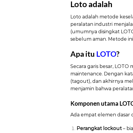
Loto adalah
Loto adalah metode kesela
peralatan industri menjal
(umumnya disingkat LOT
sebelum aman. Metode ini
Apa itu
LOTO
?
Lot
Secara garis besar, LOTO
maintenance. Dengan kata 
(tagout), dan akhirnya me
menjamin bahwa peralatan
Komponen utama LOT
Ada empat elemen dasar 
Perangkat lockout
– bi