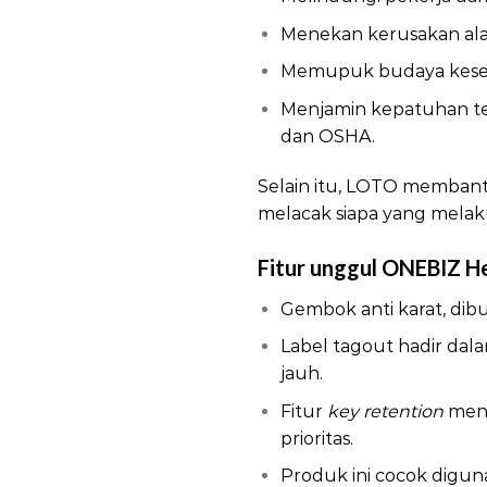
Menekan kerusakan alat 
Memupuk budaya keselam
Menjamin kepatuhan ter
dan OSHA.
Selain itu, LOTO membant
melacak siapa yang melaku
Fitur unggul ONEBIZ H
Gembok anti karat, dib
Label tagout hadir dalam
jauh.
Fitur
key retention
menc
prioritas.
Produk ini cocok digun