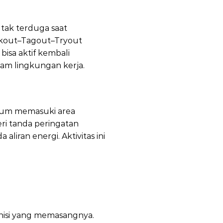
 tak terduga saat
Lockout–Tagout–Tryout
bisa aktif kembali
am lingkungan kerja.
elum memasuki area
ri tanda peringatan
iran energi. Aktivitas ini
nisi yang memasangnya.