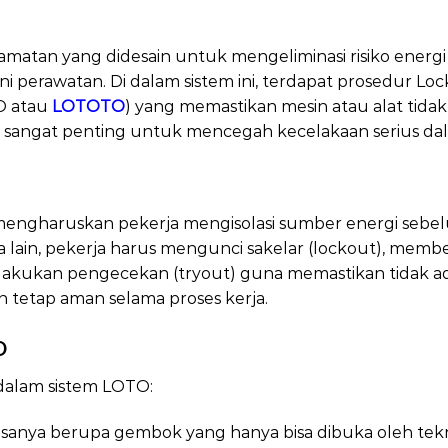
matan yang didesain untuk mengeliminasi risiko energi
ani perawatan. Di dalam sistem ini, terdapat prosedur 
O atau
LOTOTO
) yang memastikan mesin atau alat tidak 
 sangat penting untuk mencegah kecelakaan serius dal
o adalah
 mengharuskan pekerja mengisolasi sumber energi seb
lain, pekerja harus mengunci sakelar (lockout), membe
lakukan pengecekan (tryout) guna memastikan tidak ada al
 tetap aman selama proses kerja.
O
Loto adalah
dalam sistem LOTO:
asanya berupa gembok yang hanya bisa dibuka oleh tek