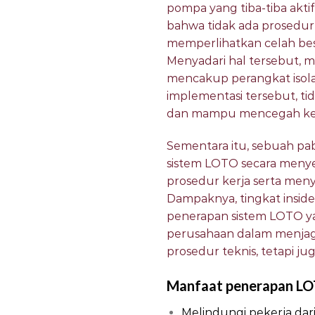
pompa yang tiba-tiba akti
bahwa tidak ada prosedu
memperlihatkan celah besa
Menyadari hal tersebut,
mencakup perangkat isolasi
implementasi tersebut, ti
dan mampu mencegah kecel
Sementara itu, sebuah pa
sistem LOTO secara menyel
prosedur kerja serta meny
Dampaknya, tingkat insid
penerapan sistem LOTO y
perusahaan dalam menjag
prosedur teknis, tetapi 
Manfaat penerapan L
Melindungi pekerja dari