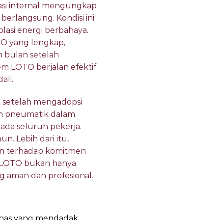
gasi internal mengungkap
berlangsung. Kondisi ini
lasi energi berbahaya.
O yang lengkap,
m bulan setelah
em LOTO berjalan efektif
ali.
n setelah mengadopsi
dan pneumatik dalam
pada seluruh pekerja.
. Lebih dari itu,
an terhadap komitmen
a LOTO bukan hanya
g aman dan profesional.
panas yang mendadak.