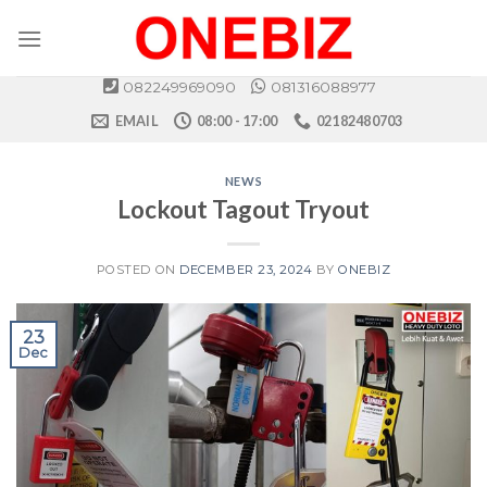
Skip
to
content
082249969090
081316088977
EMAIL
08:00 - 17:00
02182480703
NEWS
Lockout Tagout Tryout
POSTED ON
DECEMBER 23, 2024
BY
ONEBIZ
23
Dec