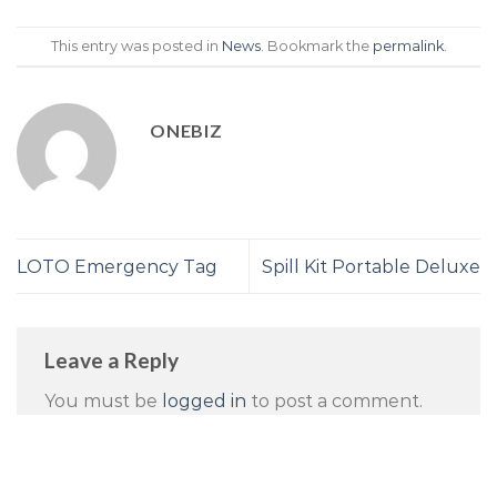
This entry was posted in
News
. Bookmark the
permalink
.
ONEBIZ
LOTO Emergency Tag
Spill Kit Portable Deluxe
Leave a Reply
You must be
logged in
to post a comment.