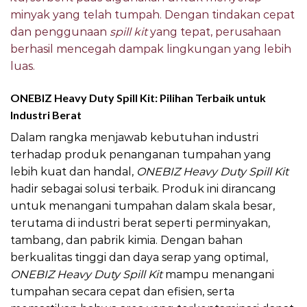
minyak yang telah tumpah. Dengan tindakan cepat
dan penggunaan
spill kit
yang tepat, perusahaan
berhasil mencegah dampak lingkungan yang lebih
luas.
ONEBIZ Heavy Duty Spill Kit: Pilihan Terbaik untuk
Industri Berat
Dalam rangka menjawab kebutuhan industri
terhadap produk penanganan tumpahan yang
lebih kuat dan handal,
ONEBIZ Heavy Duty Spill Kit
hadir sebagai solusi terbaik. Produk ini dirancang
untuk menangani tumpahan dalam skala besar,
terutama di industri berat seperti perminyakan,
tambang, dan pabrik kimia. Dengan bahan
berkualitas tinggi dan daya serap yang optimal,
ONEBIZ Heavy Duty Spill Kit
mampu menangani
tumpahan secara cepat dan efisien, serta