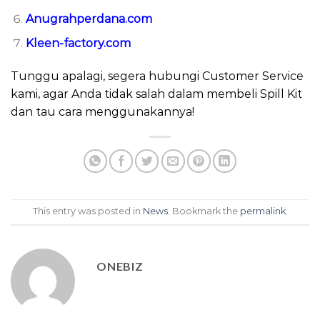
Anugrahperdana.com
Kleen-factory.com
Tunggu apalagi, segera hubungi Customer Service
kami, agar Anda tidak salah dalam membeli Spill Kit
dan tau cara menggunakannya!
This entry was posted in
News
. Bookmark the
permalink
.
ONEBIZ