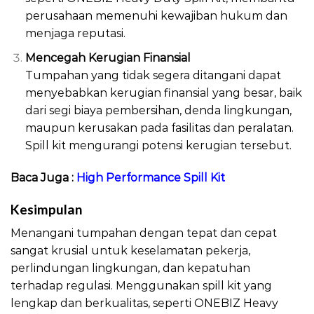
perusahaan memenuhi kewajiban hukum dan
menjaga reputasi.
Mencegah Kerugian Finansial
Tumpahan yang tidak segera ditangani dapat
menyebabkan kerugian finansial yang besar, baik
dari segi biaya pembersihan, denda lingkungan,
maupun kerusakan pada fasilitas dan peralatan.
Spill kit mengurangi potensi kerugian tersebut.
Baca Juga :
High Performance Spill Kit
Kesimpulan
Menangani tumpahan dengan tepat dan cepat
sangat krusial untuk keselamatan pekerja,
perlindungan lingkungan, dan kepatuhan
terhadap regulasi. Menggunakan spill kit yang
lengkap dan berkualitas, seperti ONEBIZ Heavy