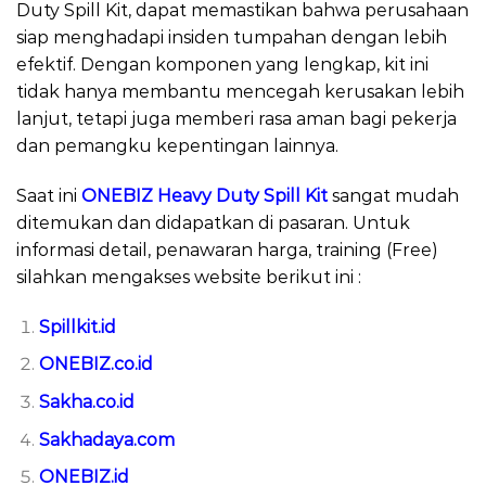
Duty Spill Kit, dapat memastikan bahwa perusahaan
siap menghadapi insiden tumpahan dengan lebih
efektif. Dengan komponen yang lengkap, kit ini
tidak hanya membantu mencegah kerusakan lebih
lanjut, tetapi juga memberi rasa aman bagi pekerja
dan pemangku kepentingan lainnya.
Saat ini
ONEBIZ Heavy Duty Spill Kit
sangat mudah
ditemukan dan didapatkan di pasaran. Untuk
informasi detail, penawaran harga, training (Free)
silahkan mengakses website berikut ini :
Spillkit.id
ONEBIZ.co.id
Sakha.co.id
Sakhadaya.com
ONEBIZ.id