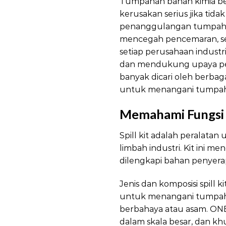
Tumpahan bahan kimia ber
kerusakan serius jika tida
penanggulangan tumpahan 
mencegah pencemaran, ser
setiap perusahaan industr
dan mendukung upaya pence
banyak dicari oleh berbaga
untuk menangani tumpaha
Memahami Fungs
Spill kit adalah peralata
limbah industri. Kit ini
dilengkapi bahan penyera
Jenis dan komposisi spill ki
untuk menangani tumpahan
berbahaya atau asam. ONE
dalam skala besar, dan kh