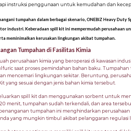
api instruksi penggunaan untuk kemudahan dan kecep
gani tumpahan dalam berbagai skenario, ONEBIZ Heavy Duty Spill
ktor industri. Keberadaan spill kit ini mempermudah perusahaan un
erta meminimalkan kerusakan lingkungan akibat tumpahan.
angan Tumpahan di Fasilitas Kimia
uah perusahaan kimia yang beroperasi di kawasan indus
lfuric saat proses pemindahan bahan baku. Tumpahan 
s dan mencemari lingkungan sekitar. Beruntung, perusaha
it yang sesuai dengan jenis bahan kimia tersebut.
eluarkan spill kit dan menggunakan sorbent untuk me
20 menit, tumpahan sudah terkendali, dan area terseb
n penanganan tumpahan ini menghindarkan perusahaan da
enda yang mungkin timbul akibat pelanggaran regulasi 