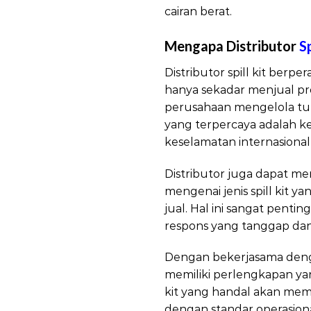
cairan berat.
Mengapa Distributor
Sp
Distributor spill kit ber
hanya sekadar menjual pr
perusahaan mengelola tump
yang terpercaya adalah 
keselamatan internasional
Distributor juga dapat me
mengenai jenis spill kit y
jual. Hal ini sangat pen
respons yang tanggap dan 
Dengan bekerjasama denga
memiliki perlengkapan ya
kit yang handal akan mem
dengan standar operasiona