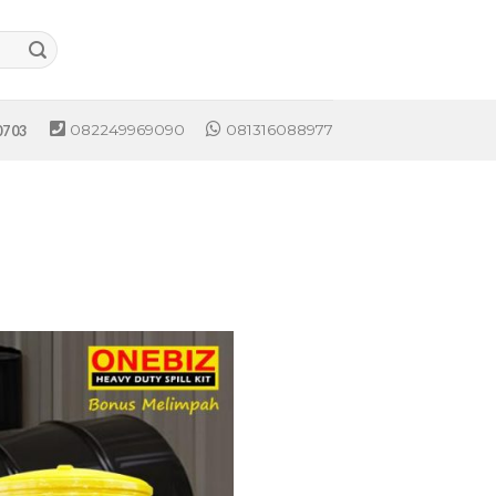
082249969090
081316088977
0703