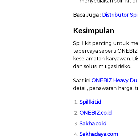
menyediakan spill kit di
Baca Juga :
Distributor Spil
Kesimpulan
Distri
Spill kit penting untuk me
tepercaya seperti ONEBIZ
keselamatan karyawan. Di
dan solusi mitigasi risiko.
Saat ini
ONEBIZ Heavy Duty
detail, penawaran harga, t
Spillkit.id
ONEBIZ.co.id
Sakha.co.id
Sakhadaya.com