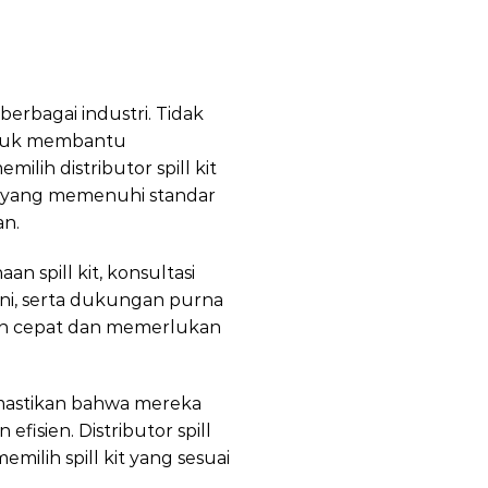
erbagai industri. Tidak
untuk membantu
ih distributor spill kit
 yang memenuhi standar
an.
 spill kit, konsultasi
gani, serta dukungan purna
gan cepat dan memerlukan
emastikan bahwa mereka
sien. Distributor spill
lih spill kit yang sesuai