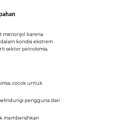
mpahan
Distributor
Kit menonjol karena
dalam kondisi ekstrem
rti sektor petrokimia,
kimia, cocok untuk
melindungi pengguna dari
uk membersihkan