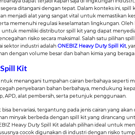
bahaya dapat terjadi kapan saja di lingkungan industr
k segera ditangani dengan tepat. Dalam konteks ini, spill 
menjadi alat yang sangat vital untuk memastikan kes
ta memenuhi regulasi keselamatan lingkungan. Oleh ka
i untuk memiliki distributor spill kit yang dapat menyed
gahan risiko secara maksimal. Salah satu pilihan spil
i sektor industri adalah
ONEBIZ Heavy Duty Spill Kit
, y
n dengan volume besar dan bahan kimia yang beraga
i
Spill Kit
n untuk menangani tumpahan cairan berbahaya seperti mi
 mencegah penyebaran bahan berbahaya, mendukung kepa
p, APD, alat pembersih, serta petunjuk penggunaan.
t bisa bervariasi, tergantung pada jenis cairan yang akan di
 minyak berbeda dengan spill kit yang dirancang unt
BIZ Heavy Duty Spill Kit adalah pilihan ideal untuk m
ususnya cocok digunakan di industri dengan risiko tum