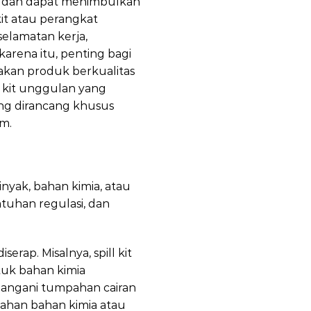
i, dan dapat menimbulkan
kit atau perangkat
elamatan kerja,
rena itu, penting bagi
iakan produk berkualitas
l kit unggulan yang
ang dirancang khusus
m.
nyak, bahan kimia, atau
tuhan regulasi, dan
serap. Misalnya, spill kit
uk bahan kimia
enangani tumpahan cairan
pahan bahan kimia atau