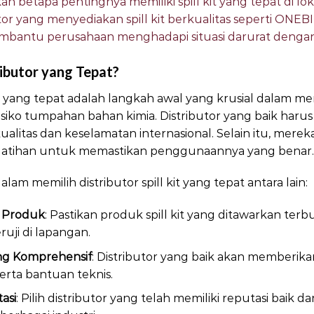
n betapa pentingnya memiliki spill kit yang tepat di lok
or yang menyediakan spill kit berkualitas seperti ONEBI
bantu perusahaan menghadapi situasi darurat dengan 
ibutor yang Tepat?
 kit yang tepat adalah langkah awal yang krusial dalam 
isiko tumpahan bahan kimia. Distributor yang baik har
alitas dan keselamatan internasional. Selain itu, mer
elatihan untuk memastikan penggunaannya yang benar.
m memilih distributor spill kit yang tepat antara lain:
n Produk
: Pastikan produk spill kit yang ditawarkan ter
ruji di lapangan.
g Komprehensif
: Distributor yang baik akan memberik
erta bantuan teknis.
asi
: Pilih distributor yang telah memiliki reputasi baik